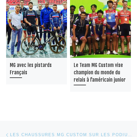
MG avec les pistards
Le Team MG Custom vise
Français
champion du monde du
relais à l’américain junior
Parcourir les articles
Article précédent
LES CHAUSSURES MG CUSTOM SUR LES PODIUMS EUROPÉEN DE PISTE