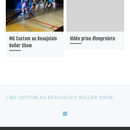
MG Custom au Beaujolais
Vidéo prise d’empreinte
Roller Show
Parcourir les articles
Article précédent
MG CUSTOM AU BEAUJOLAIS ROLLER SHOW
RETOUR À LA LISTE DES