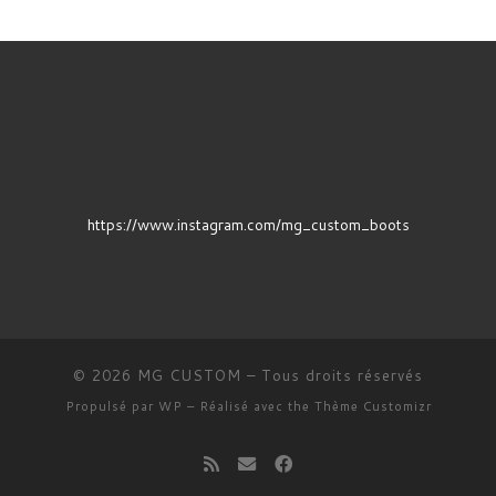
https://www.instagram.com/mg_custom_boots
© 2026
MG CUSTOM
– Tous droits réservés
Propulsé par
WP
– Réalisé avec the
Thème Customizr