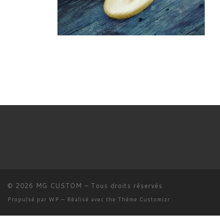
© 2026
MG CUSTOM
– Tous droits réservés
Propulsé par
WP
– Réalisé avec the
Thème Customizr