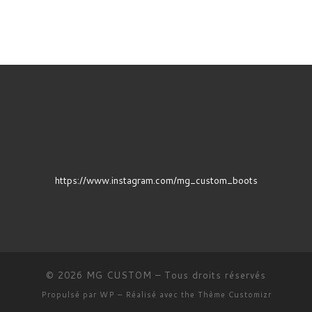
https://www.instagram.com/mg_custom_boots
© 2026
MG CUSTOM
– Tous droits réservés
Propulsé par
WP
– Réalisé avec the
Thème Customizr