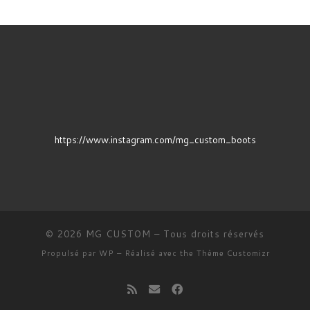
https://www.instagram.com/mg_custom_boots
© 2026
MG CUSTOM
– Tous droits réservés
Propulsé par
WP
– Réalisé avec the
Thème Customizr