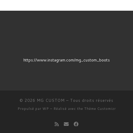
https://www.instagram.com/mg_custom_boots
© 2026
MG CUSTOM
– Tous droits réservés
Propulsé par
WP
– Réalisé avec the
Thème Customizr