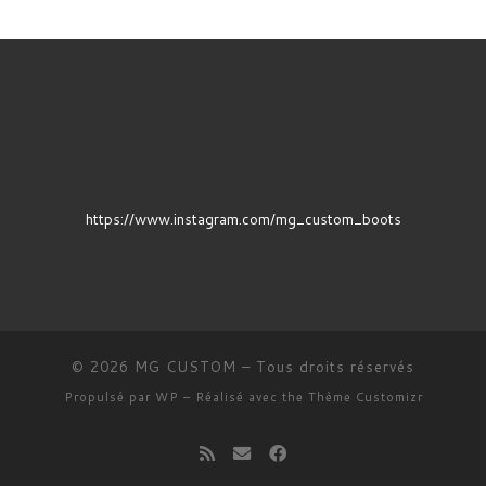
https://www.instagram.com/mg_custom_boots
© 2026
MG CUSTOM
– Tous droits réservés
Propulsé par
WP
– Réalisé avec the
Thème Customizr