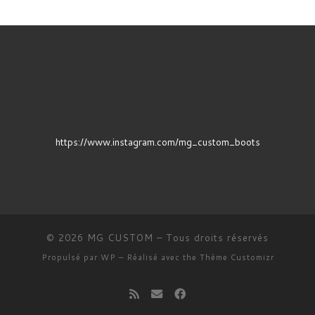
https://www.instagram.com/mg_custom_boots
© 2026
MG CUSTOM
– Tous droits réservés
Propulsé par
WP
– Réalisé avec the
Thème Customizr