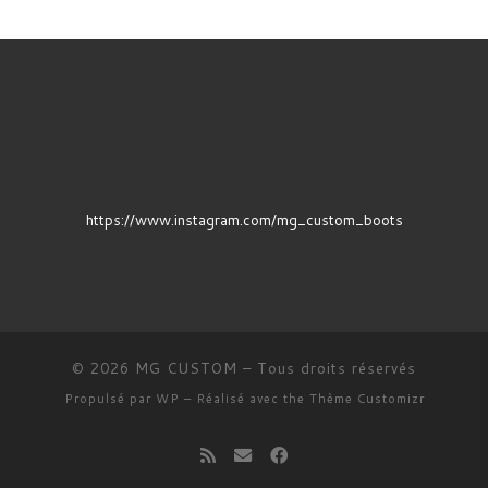
https://www.instagram.com/mg_custom_boots
© 2026
MG CUSTOM
– Tous droits réservés
Propulsé par
WP
– Réalisé avec the
Thème Customizr