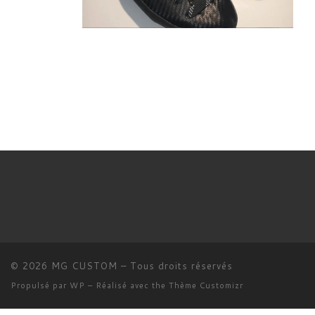
© 2026
MG CUSTOM
– Tous droits réservés
Propulsé par
WP
– Réalisé avec the
Thème Customizr