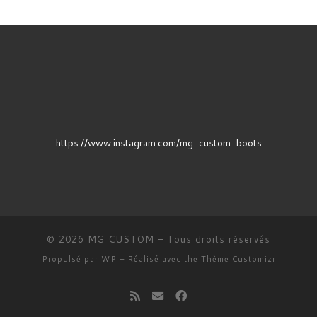
https://www.instagram.com/mg_custom_boots
© 2026
MG CUSTOM
– Tous droits réservés
Propulsé par
WP
– Réalisé avec the
Thème Customizr