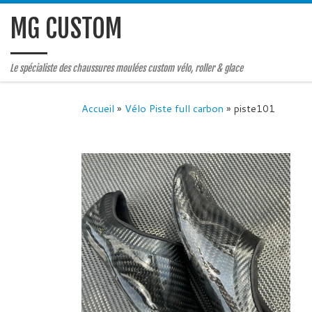
MG CUSTOM
Le spécialiste des chaussures moulées custom vélo, roller & glace
Accueil
»
Vélo Piste full carbon
»
piste101