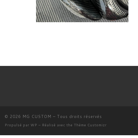
© 2026
MG CUSTOM
– Tous droits réservés
Propulsé par
WP
– Réalisé avec the
Thème Customizr