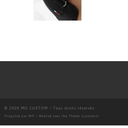
© 2026
MG CUSTOM
– Tous droits réservés
Propulsé par
WP
– Réalisé avec the
Thème Customizr