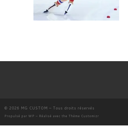
© 2026
MG CUSTOM
– Tous droits réservés
Propulsé par
WP
– Réalisé avec the
Thème Customizr