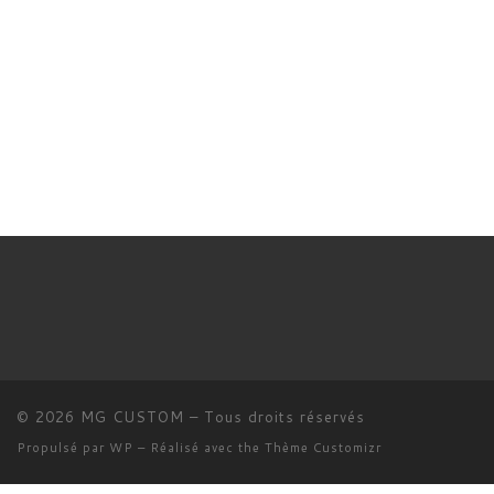
© 2026
MG CUSTOM
– Tous droits réservés
Propulsé par
WP
– Réalisé avec the
Thème Customizr