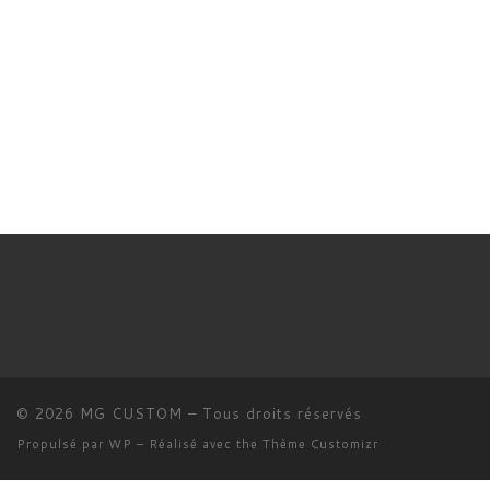
© 2026
MG CUSTOM
– Tous droits réservés
Propulsé par
WP
– Réalisé avec the
Thème Customizr