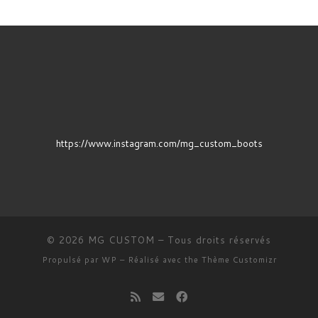
https://www.instagram.com/mg_custom_boots
© 2026
MG CUSTOM
– Tous droits réservés
Propulsé par
WP
– Réalisé avec the
Thème Customizr