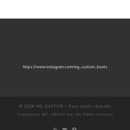
https://www.instagram.com/mg_custom_boots
© 2026
MG CUSTOM
– Tous droits réservés
Propulsé par
WP
– Réalisé avec the
Thème Customizr