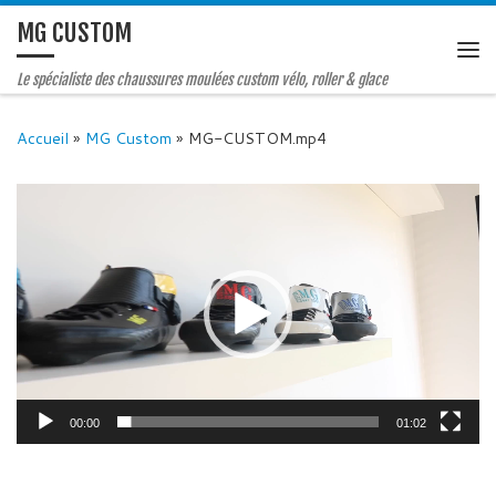
MG CUSTOM
Le spécialiste des chaussures moulées custom vélo, roller & glace
Accueil
»
MG Custom
»
MG-CUSTOM.mp4
Lecteur
vidéo
00:00
01:02