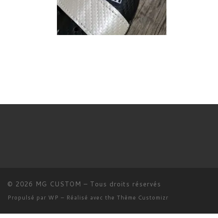
© 2026
MG CUSTOM
– Tous droits réservés
Propulsé par
WP
– Réalisé avec the
Thème Customizr