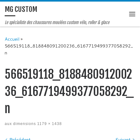
MG CUSTOM
Le spécialiste des chaussures moulées custom vélo, roller & glace
Accueil
»
566519118_818848091200236_6167719499377058292_
n
566519118_8188480912002
36_6167719499377058292_
n
aux dimensions
1179 × 1438
Précédent
Suivant