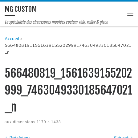
MG CUSTOM
Le spécialiste des chaussures moulées custom vélo, roller & glace
Accueil
»
566480819_1561639155202999_7463049330185647021
_n
566480819_1561639155202
999_7463049330185647021
_n
aux dimensions
1179 × 1438
Précédent
Suivant