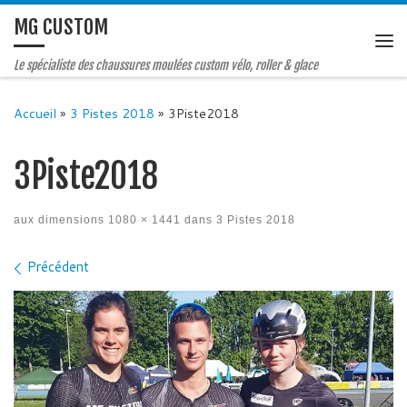
MG CUSTOM
Le spécialiste des chaussures moulées custom vélo, roller & glace
Accueil
»
3 Pistes 2018
»
3Piste2018
3Piste2018
aux dimensions
1080 × 1441
dans
3 Pistes 2018
Navigation des images
Précédent