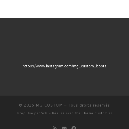
https://www.instagram.com/mg_custom_boots
© 2026
MG CUSTOM
– Tous droits réservés
Propulsé par
WP
– Réalisé avec the
Thème Customizr